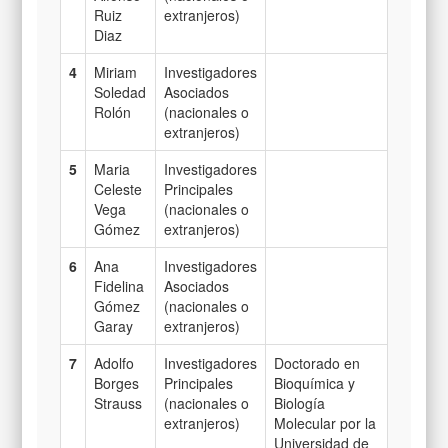
Ruiz
extranjeros)
Diaz
4
Miriam
Investigadores
Soledad
Asociados
Rolón
(nacionales o
extranjeros)
5
Maria
Investigadores
Celeste
Principales
Vega
(nacionales o
Gómez
extranjeros)
6
Ana
Investigadores
Fidelina
Asociados
Gómez
(nacionales o
Garay
extranjeros)
7
Adolfo
Investigadores
Doctorado en
Borges
Principales
Bioquímica y
Strauss
(nacionales o
Biología
extranjeros)
Molecular por la
Universidad de