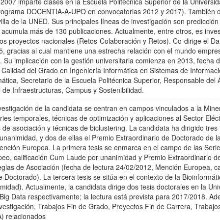
2007 imparte clases en la Escuela Politécnica Superior de la Univers
rograma DOCENTIA-A-UPO en convocatorias 2012 y 2017). También de
lla de la UNED. Sus principales líneas de investigación son predicción 
 acumula más de 130 publicaciones. Actualmente, entre otros, es inves
 dos proyectos nacionales (Retos-Colaboración y Retos). Co-dirige el 
, gracias al cual mantiene una estrecha relación con el mundo empres
 Su implicación con la gestión universitaria comienza en 2013, fecha 
Calidad del Grado en Ingeniería Informática en Sistemas de Informac
ática, Secretario de la Escuela Politécnica Superior, Responsable del
 de Infraestructuras, Campus y Sostenibilidad.
vestigación de la candidata se centran en campos vinculados a la Minerí
ries temporales, técnicas de optimización y aplicaciones al Sector Eléct
 de asociación y técnicas de biclustering. La candidata ha dirigido tres 
nanimidad, y dos de ellas el Premio Extraordinario de Doctorado de la
 Mención Europea. La primera tesis se enmarca en el campo de las Seri
eo, calificación Cum Laude por unanimidad y Premio Extraordinario de
glas de Asociación (fecha de lectura 24/02/2012, Mención Europea, c
e Doctorado). La tercera tesis se sitúa en el contexto de la Bioinformát
idad). Actualmente, la candidata dirige dos tesis doctorales en la Uni
Big Data respectivamente; la lectura está prevista para 2017/2018. Ad
Investigación, Trabajos Fin de Grado, Proyectos Fin de Carrera, Trabaj
) relacionados