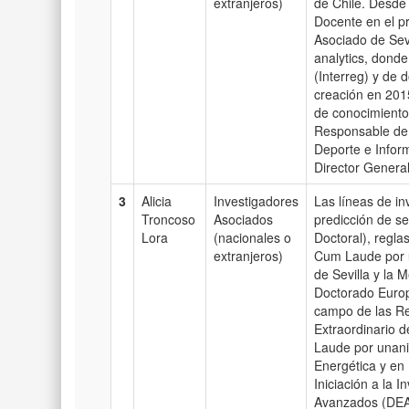
extranjeros)
de Chile. Desde 
Docente en el p
Asociado de Sevi
analytics, donde
(Interreg) y de
creación en 2015
de conocimiento.
Responsable de 
Deporte e Inform
Director General
3
Alicia
Investigadores
Las líneas de in
Troncoso
Asociados
predicción de se
Lora
(nacionales o
Doctoral), reglas
extranjeros)
Cum Laude por u
de Sevilla y la
Doctorado Europ
campo de las Re
Extraordinario d
Laude por unanim
Energética y en 
Iniciación a la 
Avanzados (DEA