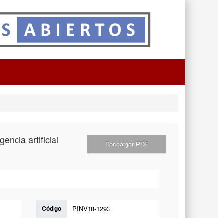
encia artificial
Descargar PDF
Código
PINV18-1293