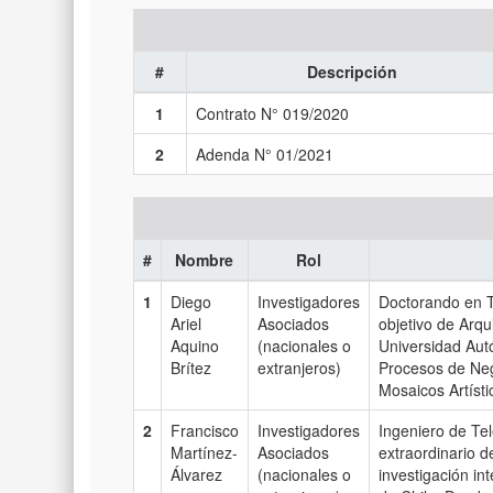
#
Descripción
1
Contrato N° 019/2020
2
Adenda N° 01/2021
#
Nombre
Rol
1
Diego
Investigadores
Doctorando en T
Ariel
Asociados
objetivo de Arq
Aquino
(nacionales o
Universidad Aut
Brítez
extranjeros)
Procesos de Neg
Mosaicos Artísti
2
Francisco
Investigadores
Ingeniero de Tel
Martínez-
Asociados
extraordinario d
Álvarez
(nacionales o
investigación in