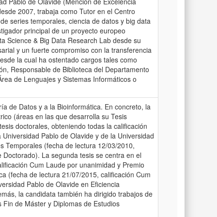
idad Pablo de Olavide (Mención de Excelencia
sde 2007, trabaja como Tutor en el Centro
de series temporales, ciencia de datos y big data
tigador principal de un proyecto europeo
Data Science & Big Data Research Lab desde su
arial y un fuerte compromiso con la transferencia
desde la cual ha ostentado cargos tales como
ión, Responsable de Biblioteca del Departamento
 Área de Lenguajes y Sistemas Informáticos o
a de Datos y a la Bioinformática. En concreto, la
rico (áreas en las que desarrolla su Tesis
tesis doctorales, obteniendo todas la calificación
 Universidad Pablo de Olavide y de la Universidad
es Temporales (fecha de lectura 12/03/2010,
 Doctorado). La segunda tesis se centra en el
alificación Cum Laude por unanimidad y Premio
ica (fecha de lectura 21/07/2015, calificación Cum
versidad Pablo de Olavide en Eficiencia
emás, la candidata también ha dirigido trabajos de
os Fin de Máster y Diplomas de Estudios