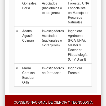
González
Asociados
Forestal. UNA
Soria
(nacionales o
Especialista
extranjeros)
en Manejo de
Recursos
Naturales
5
Adans
Investigadores
Ingeniero
Agustín
Asociados
Agrónomo
Colmán
(nacionales o
(FCA-UNA).
extranjeros)
Master y
Doctor en
Fitopatología
(UFV-Brasil)
6
María
Investigadores
Ingeniera
Carolina
en formación
Forestal
Escobar
Ortiz
CONSEJO NACIONAL DE CIENCIA Y TECNOLOGÍA