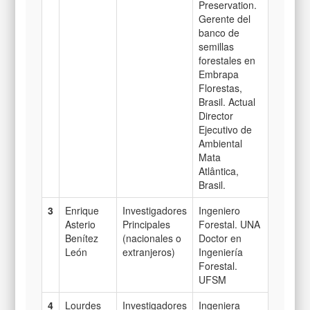
Preservation.
Gerente del
banco de
semillas
forestales en
Embrapa
Florestas,
Brasil. Actual
Director
Ejecutivo de
Ambiental
Mata
Atlântica,
Brasil.
3
Enrique
Investigadores
Ingeniero
Asterio
Principales
Forestal. UNA
Benítez
(nacionales o
Doctor en
León
extranjeros)
Ingeniería
Forestal.
UFSM
4
Lourdes
Investigadores
Ingeniera