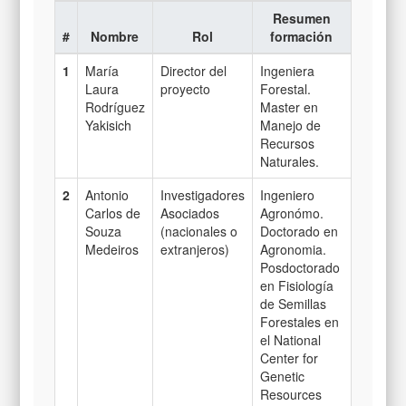
Resumen
#
Nombre
Rol
formación
1
María
Director del
Ingeniera
Laura
proyecto
Forestal.
Rodríguez
Master en
Yakisich
Manejo de
Recursos
Naturales.
2
Antonio
Investigadores
Ingeniero
Carlos de
Asociados
Agronómo.
Souza
(nacionales o
Doctorado en
Medeiros
extranjeros)
Agronomia.
Posdoctorado
en Fisiología
de Semillas
Forestales en
el National
Center for
Genetic
Resources