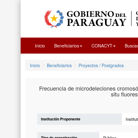
Inicio
Beneficiarios
CONACYT
Busca
Inicio
Beneficiarios
Proyectos / Postgrados
Frecuencia de microdeleciones cromosómi
situ fluor
Institución Proponente
Instit
Tipo de organización
Pública