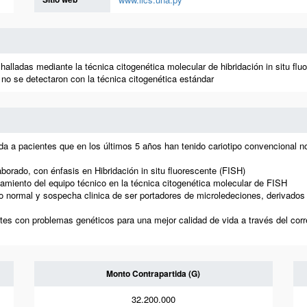
lladas mediante la técnica citogenética molecular de hibridación in situ fl
no se detectaron con la técnica citogenética estándar
ada a pacientes que en los últimos 5 años han tenido cariotipo convencional n
aborado, con énfasis en Hibridación in situ fluorescente (FISH)
namiento del equipo técnico en la técnica citogenética molecular de FISH
po normal y sospecha clinica de ser portadores de microledeciones, derivados 
tes con problemas genéticos para una mejor calidad de vida a través del cor
Monto Contrapartida (G)
32.200.000