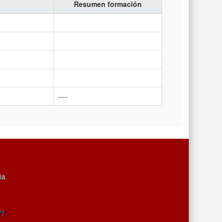
Resumen formación
----
ia.
YT