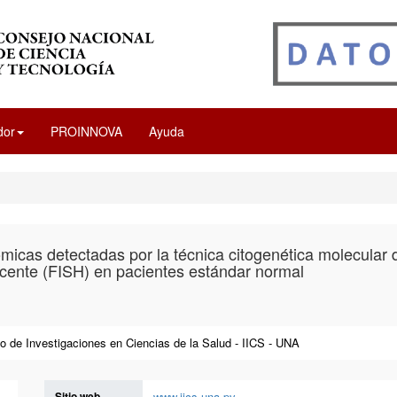
dor
PROINNOVA
Ayuda
cas detectadas por la técnica citogenética molecular d
escente (FISH) en pacientes estándar normal
uto de Investigaciones en Ciencias de la Salud - IICS - UNA
Sitio web
www.iics.una.py