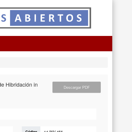
e Hibridación in
Descargar PDF
Código
14-INV-456