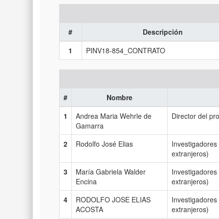
#
Descripción
1
PINV18-854_CONTRATO
#
Nombre
1
Andrea Maria Wehrle de
Director del pr
Gamarra
2
Rodolfo José Elias
Investigadores
extranjeros)
3
María Gabriela Walder
Investigadores 
Encina
extranjeros)
4
RODOLFO JOSE ELIAS
Investigadores
ACOSTA
extranjeros)