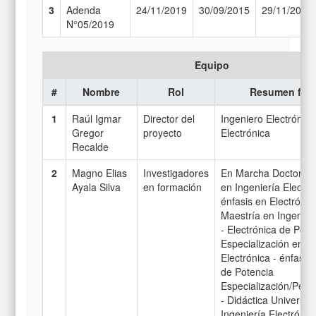
3
Adenda
24/11/2019
30/09/2015
29/11/2019
N°05/2019
Equipo
#
Nombre
Rol
Resumen for
1
Raúl Igmar
Director del
Ingeniero Electrónic
Gregor
proyecto
Electrónica
Recalde
2
Magno Elias
Investigadores
En Marcha Doctorado
Ayala Silva
en formación
en Ingeniería Electró
énfasis en Electrónic
Maestría en Ingenierí
- Electrónica de Pote
Especialización en In
Electrónica - énfasis 
de Potencia
Especialización/Perf
- Didáctica Universit
Ingeniería Electrónic