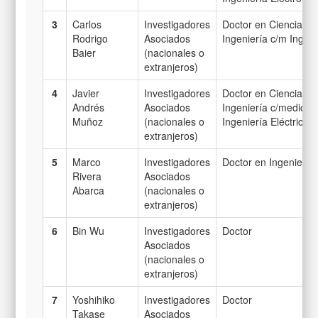
3
Carlos
Investigadores
Doctor en Ciencias d
Rodrigo
Asociados
Ingeniería c/m Ingeni
Baier
(nacionales o
extranjeros)
4
Javier
Investigadores
Doctor en Ciencias d
Andrés
Asociados
Ingeniería c/medició
Muñoz
(nacionales o
Ingeniería Eléctrica
extranjeros)
5
Marco
Investigadores
Doctor en Ingeniería 
Rivera
Asociados
Abarca
(nacionales o
extranjeros)
6
Bin Wu
Investigadores
Doctor
Asociados
(nacionales o
extranjeros)
7
Yoshihiko
Investigadores
Doctor
Takase
Asociados