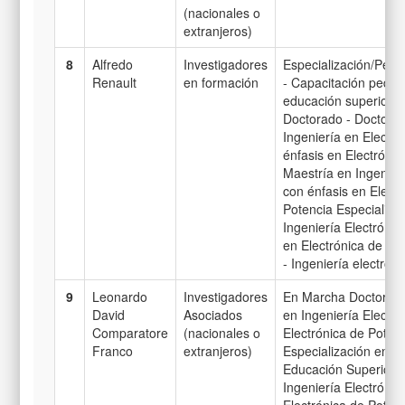
(nacionales o
extranjeros)
8
Alfredo
Investigadores
Especialización/Perf
Renault
en formación
- Capacitación pedag
educación superior 
Doctorado - Doctora
Ingeniería en Electró
énfasis en Electrónic
Maestría en Ingenierí
con énfasis en Electr
Potencia Especializa
Ingeniería Electrónic
en Electrónica de Po
- Ingeniería electróni
9
Leonardo
Investigadores
En Marcha Doctorado
David
Asociados
en Ingeniería Electró
Comparatore
(nacionales o
Electrónica de Poten
Franco
extranjeros)
Especialización en Di
Educación Superior 
Ingeniería Electrónic
Electrónica de Poten