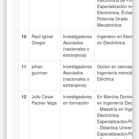
Especialización en In
Electrónica, Énfasis 
Potencia Grado - Ing
Mecatrónica
10
Raúl Igmar
Investigadores
Ingeniero en Electró
Gregor
Asociados
en Electrónica
(nacionales o
extranjeros)
11
johan
Investigadores
Doctor en ciencias de
guzman
Asociados
Ingeniería mención e
(nacionales o
Eléctrica
extranjeros)
12
Julio Cesar
Investigadores
En Marcha Doctorado
Pacher Vega
en formación
en Ingeniería Electró
- Maestría en Ingenie
Electrónica
Especialización/Perf
- Didáctica Universita
Especialización/Perf