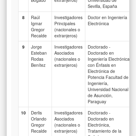
Sevilla, España
8
Raúl
Investigadores
Doctor en Ingeniería
Igmar
Principales
Electrónica
Gregor
(nacionales o
Recalde
extranjeros)
9
Jorge
Investigadores
Doctorado -
Esteban
Asociados
Doctorado en
Rodas
(nacionales o
Ingeniería Electrónica
Benítez
extranjeros)
con Énfasis en
Electrónica de
Potencia Facultad de
Ingeniería,
Universidad Nacional
de Asunción,
Paraguay
10
Derlis
Investigadores
Doctorado -
Orlando
Asociados
Doctorado en
Gregor
(nacionales o
Electrónica,
Recalde
extranjeros)
Tratamiento de la