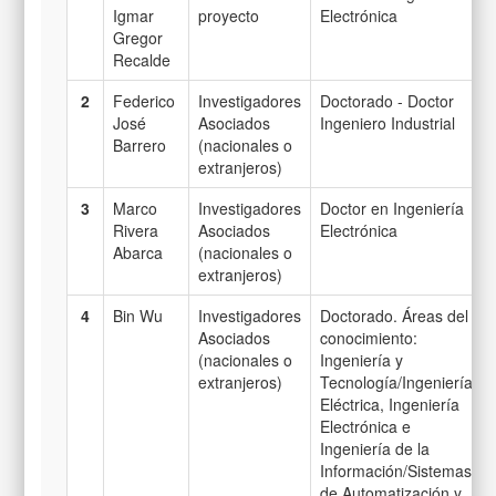
Igmar
proyecto
Electrónica
Gregor
Recalde
2
Federico
Investigadores
Doctorado - Doctor
José
Asociados
Ingeniero Industrial
Barrero
(nacionales o
extranjeros)
3
Marco
Investigadores
Doctor en Ingeniería
Rivera
Asociados
Electrónica
Abarca
(nacionales o
extranjeros)
4
Bin Wu
Investigadores
Doctorado. Áreas del
Asociados
conocimiento:
(nacionales o
Ingeniería y
extranjeros)
Tecnología/Ingeniería
Eléctrica, Ingeniería
Electrónica e
Ingeniería de la
Información/Sistemas
de Automatización y