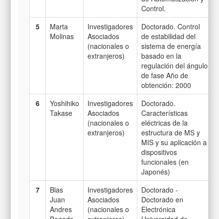
Control.
5
Marta
Investigadores
Doctorado. Control
Molinas
Asociados
de estabilidad del
(nacionales o
sistema de energía
extranjeros)
basado en la
regulación del ángulo
de fase Año de
obtención: 2000
6
Yoshihiko
Investigadores
Doctorado.
Takase
Asociados
Características
(nacionales o
eléctricas de la
extranjeros)
estructura de MS y
MIS y su aplicación a
dispositivos
funcionales (en
Japonés)
7
Blas
Investigadores
Doctorado -
Juan
Asociados
Doctorado en
Andres
(nacionales o
Electrónica
Bogado
extranjeros)
Universidad de