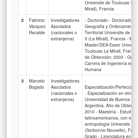
Universite de Toulouse II (
Mirail), Francia
2
Fabricio
Investigadores
- Doctorado - Doctorado e
Vázquez
Asociados
Geografía y Ordenamiento
Recalde
(nacionales o
Territorial Universite de To
extranjeros)
II (Le Mirail), Francia - Mae
Master/DEA Essor Universi
Toulouse Le Mirail, Francia
de Obtención: 2003 - Grad
Carrera de Ingeniería en E
Humana
3
Marcelo
Investigadores
-
Bogado
Asociados
Especialización/Perfeccion
(nacionales o
- Especialización en etnobi
extranjeros)
Universidad de Buenos Air
Argentina, Año de Obtenci
2010 - Maestría - Estudios
latinoamericanos, con enfa
antropología Universite de P
(Sorbonne-Nouvelle), Franc
Grado - Licenciatura en filo