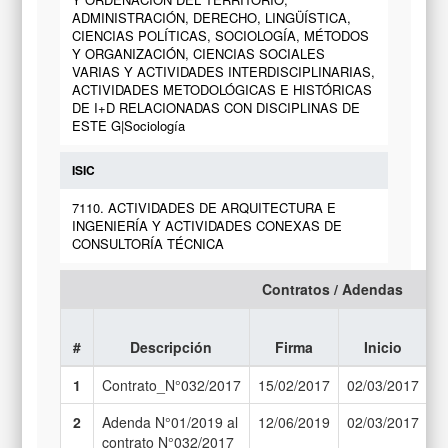
ADMINISTRACIÓN, DERECHO, LINGÜÍSTICA,
CIENCIAS POLÍTICAS, SOCIOLOGÍA, MÉTODOS
Y ORGANIZACIÓN, CIENCIAS SOCIALES
VARIAS Y ACTIVIDADES INTERDISCIPLINARIAS,
ACTIVIDADES METODOLÓGICAS E HISTÓRICAS
DE I+D RELACIONADAS CON DISCIPLINAS DE
ESTE G|Sociología
ISIC
7110. ACTIVIDADES DE ARQUITECTURA E
INGENIERÍA Y ACTIVIDADES CONEXAS DE
CONSULTORÍA TÉCNICA
Contratos / Adendas
#
Descripción
Firma
Inicio
e
1
Contrato_N°032/2017
15/02/2017
02/03/2017
3
2
Adenda N°01/2019 al
12/06/2019
02/03/2017
3
contrato N°032/2017