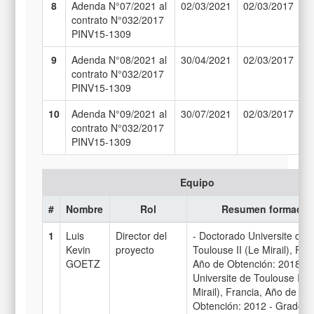
8
Adenda N°07/2021 al
02/03/2021
02/03/2017
3
contrato N°032/2017
PINV15-1309
9
Adenda N°08/2021 al
30/04/2021
02/03/2017
3
contrato N°032/2017
PINV15-1309
10
Adenda N°09/2021 al
30/07/2021
02/03/2017
3
contrato N°032/2017
PINV15-1309
Equipo
#
Nombre
Rol
Resumen formació
1
Luis
Director del
- Doctorado Universite de
Kevin
proyecto
Toulouse II (Le Mirail), Fra
GOETZ
Año de Obtención: 2018 -M
Universite de Toulouse II (
Mirail), Francia, Año de
Obtención: 2012 - Grado