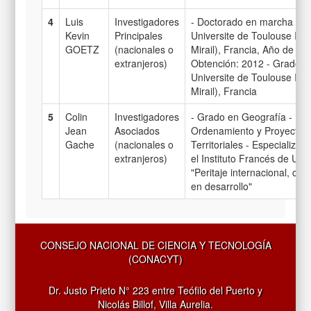
4
Luis
Investigadores
- Doctorado en marcha -Ma
Kevin
Principales
Universite de Toulouse II (
GOETZ
(nacionales o
Mirail), Francia, Año de
extranjeros)
Obtención: 2012 - Grado
Universite de Toulouse II (
Mirail), Francia
5
Colin
Investigadores
- Grado en Geografía - Ma
Jean
Asociados
Ordenamiento y Proyectos
Gache
(nacionales o
Territoriales - Especializac
extranjeros)
el Instituto Francés de Ur
"Peritaje internacional, ciu
en desarrollo"
CONSEJO NACIONAL DE CIENCIA Y TECNOLOGÍA
(CONACYT)
Dr. Justo Prieto N° 223 entre Teófilo del Puerto y
Nicolás Billof, Villa Aurelia.