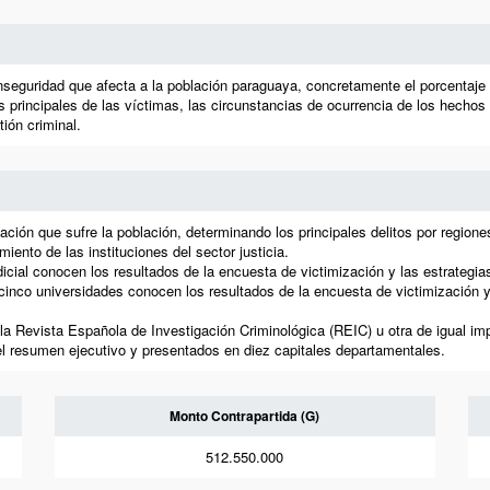
nseguridad que afecta a la población paraguaya, concretamente el porcentaje d
s principales de las víctimas, las circunstancias de ocurrencia de los hechos
ión criminal.
ón que sufre la población, determinando los principales delitos por regiones y
iento de las instituciones del sector justicia.
udicial conocen los resultados de la encuesta de victimización y las estrategi
cinco universidades conocen los resultados de la encuesta de victimización y
a la Revista Española de Investigación Criminológica (REIC) u otra de igual im
del resumen ejecutivo y presentados en diez capitales departamentales.
Monto Contrapartida (G)
512.550.000