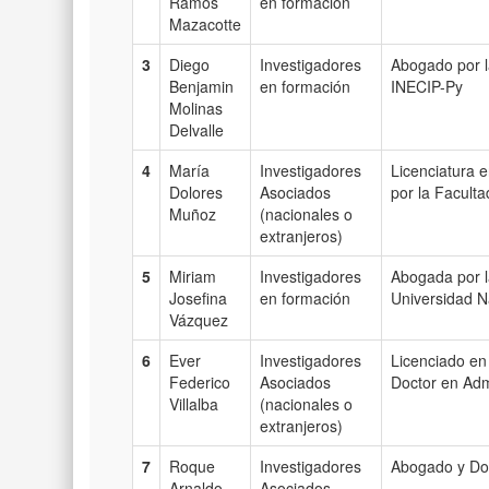
Ramos
en formación
Mazacotte
3
Diego
Investigadores
Abogado por l
Benjamin
en formación
INECIP-Py
Molinas
Delvalle
4
María
Investigadores
Licenciatura e
Dolores
Asociados
por la Facult
Muñoz
(nacionales o
extranjeros)
5
Miriam
Investigadores
Abogada por l
Josefina
en formación
Universidad N
Vázquez
6
Ever
Investigadores
Licenciado en
Federico
Asociados
Doctor en Adm
Villalba
(nacionales o
extranjeros)
7
Roque
Investigadores
Abogado y Doc
Arnaldo
Asociados