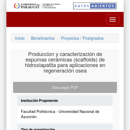
Toggle
navigatio
Inicio
Beneficiarios
Proyectos / Postgrados
Produccion y caracterización de
espumas cerámicas (scaffolds) de
hidroxiapatita para aplicaciones en
regeneración osea
Descargar PDF
Institución Proponente
Facultad Politécnica - Universidad Nacional de
Asunción
Tipo de organización