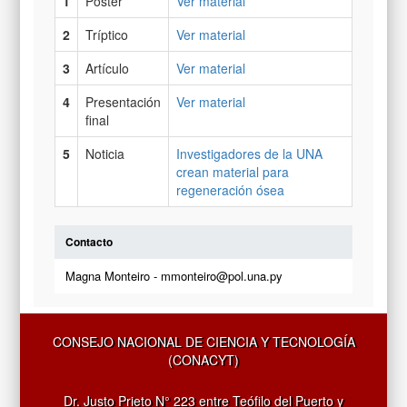
1
Poster
Ver material
2
Tríptico
Ver material
3
Artículo
Ver material
4
Presentación
Ver material
final
5
Noticia
Investigadores de la UNA
crean material para
regeneración ósea
Contacto
Magna Monteiro - mmonteiro@pol.una.py
CONSEJO NACIONAL DE CIENCIA Y TECNOLOGÍA
(CONACYT)
Dr. Justo Prieto N° 223 entre Teófilo del Puerto y